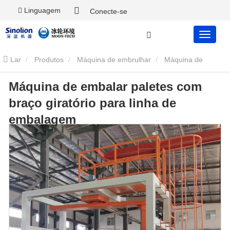
Linguagem
Conecte-se
Lar
Produtos
Máquina de embrulhar
Máquina de
Máquina de embalar paletes com
embalar paletes com braço giratório para linha de embalagem
braço giratório para linha de
embalagem