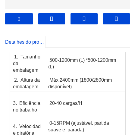
Detalhes do produto
 1.  Tamanho 
 500-1200mm (L) *500-1200mm 
da 
(L)
embalagem
 2.  Altura da 
 Máx.2400mm (1800/2800mm 
embalagem
disponível)
3.  Eficiência 
 20-40 cargas/H
no trabalho
 0-15RPM (ajustável, partida 
4.  Velocidad
suave e  parada)
e giratória