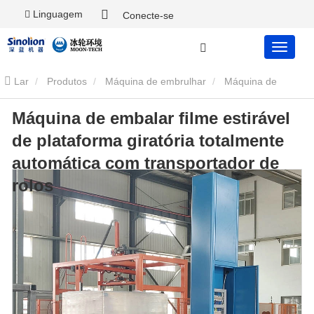
Linguagem
Conecte-se
Lar
Produtos
Máquina de embrulhar
Máquina de
Máquina de embalar filme estirável
embalar filme estirável de plataforma giratória totalmente automática
de plataforma giratória totalmente
com transportador de rolos
automática com transportador de
rolos