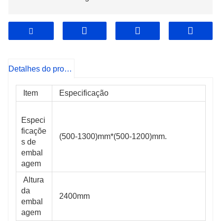
Detalhes do produto
 Item
 Especificação
Especi
ficaçõe
 (500-1300)mm*(500-1200)mm.
s de 
embal
agem
 Altura 
da 
 2400mm
embal
agem