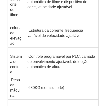
automática de filme e dispositivo de 
orte 
corte, velocidade ajustável.
de 
filme
coluna 
 Estrutura da corrente, frequência 
de 
variável de velocidade ajustável.
elevaç
ão
Sistem
 Controle programável por PLC, camada 
a de 
de envolvimento ajustável, detecção 
control
automática de altura.
e
 Peso 
da 
 680KG (sem suporte)
máqui
na