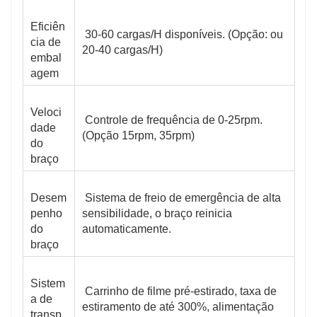
Eficiên
 30-60 cargas/H disponíveis. (Opção: ou 
cia de 
20-40 cargas/H)
embal
agem
Veloci
 Controle de frequência de 0-25rpm. 
dade 
(Opção 15rpm, 35rpm)
do 
braço
Desem
 Sistema de freio de emergência de alta 
penho 
sensibilidade, o braço reinicia 
do 
automaticamente.
braço
Sistem
 Carrinho de filme pré-estirado, taxa de 
a de 
estiramento de até 300%, alimentação 
transp