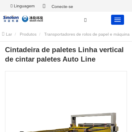
Linguagem
Conecte-se
Lar
Produtos
Transportadores de rolos de papel e máquina
Cintadeira de paletes Linha vertical
de embrulhar
Cintadeira de paletes Linha vertical de cintar
de cintar paletes Auto Line
paletes Auto Line