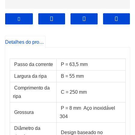
Detalhes do produto
Passo da corrente
P = 63,5 mm
Largura da ripa
B = 55 mm
Comprimento da 
C = 250 mm
ripa
P = 8 mm
Aço inoxidável 
Grossura
304
Diâmetro da 
Design baseado no 