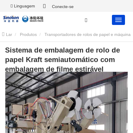
Linguagem
Conecte-se
Lar
Produtos
Transportadores de rolos de papel e máquina
Sistema de embalagem de rolo de
de embrulhar
Máquina de cintagem automática de rolo de papel
papel Kraft semiautomático com
Sistema de embalagem de rolo de papel Kraft semiautomático
embalagem de filme estirável
com embalagem de filme estirável